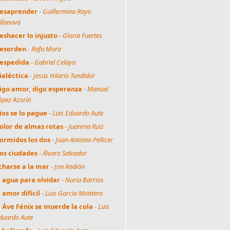
esaprender
-
Guillermina Royo
illanova
eshacer lo injusto
-
Gloria Fuertes
esorden
-
Rafa Mora
espedida
-
Gabriel Celaya
ialéctica
-
Jesús Hilario Tundidor
igo amor, digo esperanza
-
Manuel
ópez Azorín
ios se lo pague
-
Luis Eduardo Aute
olor de almas rotas
-
Juanma Ruiz
ormidos los dos
-
Juan Antonio Pellicer
os ciudades
-
Álvaro Salvador
charse a la mar
-
Jon Andión
l agua para olvidar
-
Nuria Barrios
l amor difícil
-
Luis García Montero
l Áve Fénix se muerde la cola
-
Luis
duardo Aute