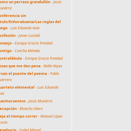
omo un perrazo grandullón
-
Jesús
unárriz
onferencia sin
ítulo/Enhorabuena/Las reglas del
uego
-
Luis Eduardo Aute
onfesión
-
Javier Lostalé
onsejo
-
Enrique Gracia Trinidad
ontigo
-
Concha Méndez
ontrafábula
-
Enrique Gracia Trinidad
osas que me dan pena
-
Belén Reyes
ruzo el puente del poema
-
Pablo
uerrero
uarteto elemental
-
Luis Eduardo
ute
uentacuentos
-
Jesús Munárriz
ecepción
-
Moncho Otero
eja el tiempo correr
-
Manuel López
zorín
esahucio
-
Isabel Miguel