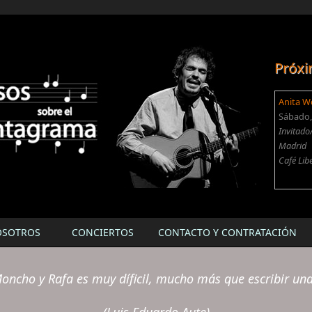
Próxi
Anita W
Sábado, 
Invitado
Madrid
Café Lib
OSOTROS
CONCIERTOS
CONTACTO Y CONTRATACIÓN
oncho y Rafa es muy díficil, mucho más que escribir un