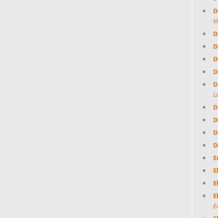
D
V
D
D
D
D
D
L
D
D
D
D
E
E
E
E
E