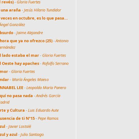
l revés)
-
Gloria Fuertes
 una araña
-
Jesús Hilario Tundidor
 veces en octubre, es lo que pasa...
Ángel González
bsurdo
-
Jaime Alejandre
hora que ya no ofrezco (25)
-
Antonio
ernández
l lado estaba el mar
-
Gloria Fuertes
l Oeste hay apaches
-
Rofolfo Serrano
mor
-
Gloria Fuertes
ndar
-
María Ángeles Maeso
NNABEL LEE
-
Leopoldo María Panero
quí no pasa nada
-
Andrés García
adrid
rte y Cultura
-
Luis Eduardo Aute
usencia de ti Nº15
-
Pepe Ramos
zul
-
Javier Lostalé
zul y azul
-
Julio Santiago