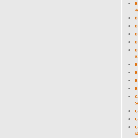
B
Al
B
B
B
B
B
B
B
B
B
B
C
S
C
C
C
M