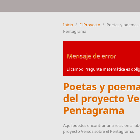
Inicio
/
El Proyecto
/
Poetas y poemas m
Pentagrama
Mensaje de error
El campo Pregunta matemática es oblig
Poetas y poema
del proyecto Ve
Pentagrama
Aquí puedes encontrar una relación alfab
proyecto Versos sobre el Pentagrama.