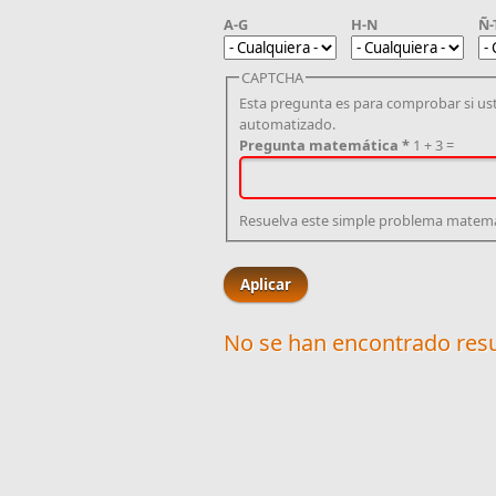
A-G
H-N
Ñ-
CAPTCHA
Esta pregunta es para comprobar si us
automatizado.
Pregunta matemática
*
1 + 3 =
Resuelva este simple problema matemátic
No se han encontrado resu