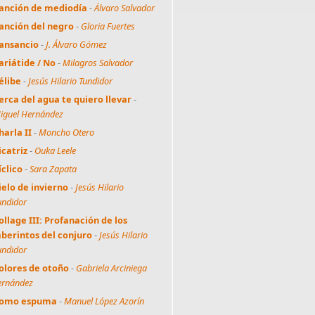
anción de mediodía
-
Álvaro Salvador
anción del negro
-
Gloria Fuertes
ansancio
-
J. Álvaro Gómez
ariátide / No
-
Milagros Salvador
élibe
-
Jesús Hilario Tundidor
erca del agua te quiero llevar
-
iguel Hernández
harla II
-
Moncho Otero
icatriz
-
Ouka Leele
íclico
-
Sara Zapata
ielo de invierno
-
Jesús Hilario
undidor
ollage III: Profanación de los
aberintos del conjuro
-
Jesús Hilario
undidor
olores de otoño
-
Gabriela Arciniega
ernández
omo espuma
-
Manuel López Azorín