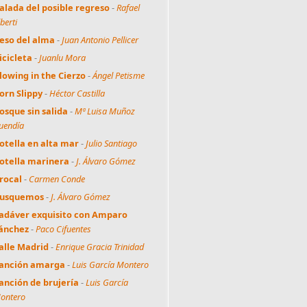
alada del posible regreso
-
Rafael
berti
eso del alma
-
Juan Antonio Pellicer
icicleta
-
Juanlu Mora
lowing in the Cierzo
-
Ángel Petisme
orn Slippy
-
Héctor Castilla
osque sin salida
-
Mª Luisa Muñoz
uendía
otella en alta mar
-
Julio Santiago
otella marinera
-
J. Álvaro Gómez
rocal
-
Carmen Conde
usquemos
-
J. Álvaro Gómez
adáver exquisito con Amparo
ánchez
-
Paco Cifuentes
alle Madrid
-
Enrique Gracia Trinidad
anción amarga
-
Luis García Montero
anción de brujería
-
Luis García
ontero