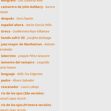
l bolígrafo
-
Luis Eduardo Aute
l camarero de John Ashbery
-
Aurora
intado
l después
-
Sara Zapata
l español ahora
-
Aarón García Peña
l Greco
-
Guillermina Royo Villanova
l hondo sufrir III
-
Josefina Bolinaga
l juez mayor de Manhattan
-
Antonio
ernández
l laberinto
-
Joaquín Pérez Azaustre
l lamento del vampiro
-
Leopoldo
aría Panero
l lenguaje
-
Mills Fox Edgerton
l padre
-
Álvaro Salvador
l rescatador
-
Laura Labajo
l río de los ojos (2da versión)
-
anuel López Azorín
l río de los ojos (Primera versión)
-
anuel López Azorín