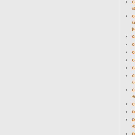
C
M
C
t
j
C
C
C
C
C
C
G
C
A
C
D
D
A
D