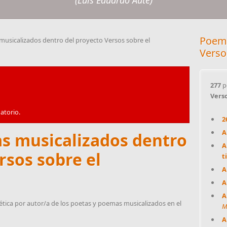
(Luis Eduardo Aute)
Poema
usicalizados dentro del proyecto Versos sobre el
Verso
277
p
Vers
atorio.
2
A
s musicalizados dentro
A
rsos sobre el
t
A
A
A
ética por autor/a de los poetas y poemas musicalizados en el
M
A