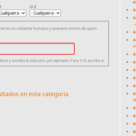
a
T
U-Z
A
A
-
ted es un visitante humano y prevenir envíos de spam
A
A
H
A
o y escriba la solución; por ejemplo: Para 1+3, escriba 4.
A
A
A
A
ltados en esta categoría
A
M
A
A
A
A