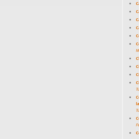
C
C
C
C
C
C
M
C
C
C
C
T
C
l
T
C
F
C