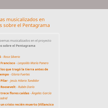
s musicalizados en
s sobre el Pentagrama
oemas musicalizados en el proyecto
os sobre el Pentagrama
6
-
Rosa Silverio
 Francisco
-
Leopoldo María Panero
 los que tragó la tierra antes de
iempo
-
Gloria Fuertes
 Pilar
-
Jesús Hilario Tundidor
 Roosevelt
-
Rubén Darío
 trece flores caídas
-
Ángeles García
adrid
 un cristo recién muerto (Villancico