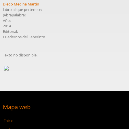
Diego Medina Martín
Libro al que pertenece:
¡Abrapalabra!
Año:
2014
Editorial:
Cuadernos del Laberinto
Texto no disponible.
Mapa web
Inicio