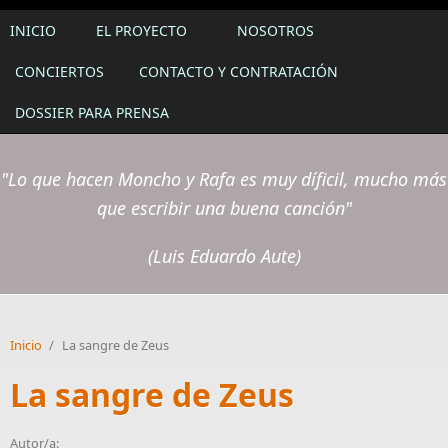
INICIO
EL PROYECTO
NOSOTROS
CONCIERTOS
CONTACTO Y CONTRATACIÓN
DOSSIER PARA PRENSA
"Lo que hacen Moncho y Rafa es muy díficil, mucho más
que escribir una buena canción"
(Luis Eduardo Aute)
Inicio
/
La sangre de Zeus
La sangre de Zeus
Autor/a: