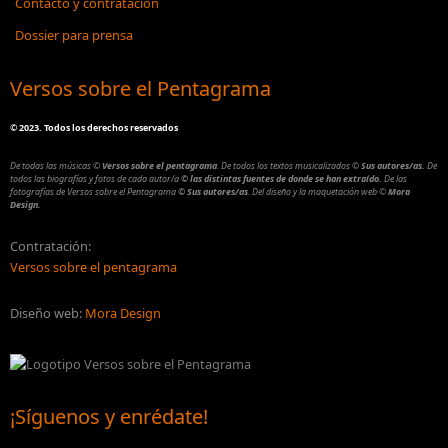
Contacto y contratación
Dossier para prensa
Versos sobre el Pentagrama
©
2023. Todos los derechos reservados
De todas las músicas
©
Versos sobre el pentagrama
.
De todos los textos musicalizados
©
Sus autores/as.
De
todos las biografías y fotos de cada autor/a
© las distintas fuentes de donde se han extraído.
De las
fotografías de Versos sobre el Pentagrama
© Sus autores/as
.
Del diseño y la maquetación web
©
Mora
Design.
Contratación:
Versos sobre el pentagrama
Diseño web:
Mora Design
¡Síguenos y enrédate!