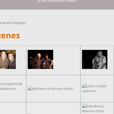
(Luis Eduardo Aute)
ería de imagenes
genes