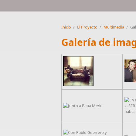
Inicio
/
El Proyecto
/
Multimedia
/
Gal
Galería de ima