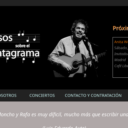
Próxi
Anita W
Sábado, 
Invitado
Madrid
Café Lib
OSOTROS
CONCIERTOS
CONTACTO Y CONTRATACIÓN
oncho y Rafa es muy díficil, mucho más que escribir un