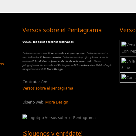
Versos sobre el Pentagrama
Verso
©
2023. Todos los derechos reservados
De todas las músicas
©
Versos sobre el pentagrama
.
De todos los textos
musicalizados
©
Sus autores/as.
De todos las biografías y fotos de cada
autor/a
© las distintas fuentes de donde se han extraído.
De las
los
fotografías de Versos sobre el Pentagrama
© Sus autores/as
.
Del diseño y la
maquetación web
©
Mora Design.
Contratación:
Versos sobre el pentagrama
Diseño web:
Mora Design
¡Síguenos y enrédate!