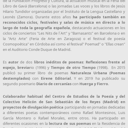
de la Fundación Progreso y Cultura, la actuación musical en la Feria del
Libro de Gavá (Barcelona) o las jornadas Las voces y los libros de Jesús
Hilario Tundidor organizadas por el Instituto de la Lengua Castellano y
Leonés (Zamora). Durante estos años
ha participado también en
reconocidos ciclos, festivales y salas de música en directo a lo
largo de toda la geografía española
, destacando actuaciones en los
ciclos de conciertos "Les Nits de l´Art" y "Barnasants" en Barcelona o en
la "Artz Arte" (Feria de Arte en Zaragoza) o el festival de poesía
Cosmopoética" en Córdoba así como el festival" Poemad" o "Ellas crean"
en el Auditorio Conde Duque de Madrid.
Es
autor
de dos
libros inéditos de poemas
:
Reflexiones frente al
espejo, breviar
io (1996) y
Tiempo de otro Tiempo
(1998). En 2015
publicó su primer libro de poemas
Naturaleza Urbana (Poemas
destemplados)
con
Eirene Editorial
. Y en 2019 ha publicado su
segundo poemario
Diario de cercanías
con
Huerga y Fierro
.
Colaborador habitual del Centro de Estudios de la Poesía y del
Colectivo Helicón de San Sebastián de los Reyes (Madrid) en
proyectos de divulgación poética
participando en jornadas dedicadas
a diferentes poetas contemporáneos como Rafael Montesinos, Luis
García Montero o Rafael Morales, entre otros. Ha participado en
diferentes ocasiones en la
lectura de sus poemas
en la Residencia de