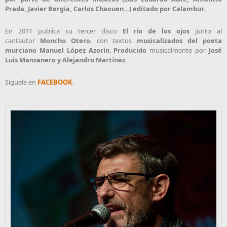
Prada, Javier Bergia, Carlos Chaouen…) editado por Calambur.
En 2011 publica su tercer disco
El río de los ojos
junto al
cantautor
Moncho Otero
, con textos
musicalizados del poeta
murciano Manuel López Azorín
.
Producido
musicalmente por
José
Luis Manzanero y Alejandro Martínez
.
Síguele en
FACEBOOK
.