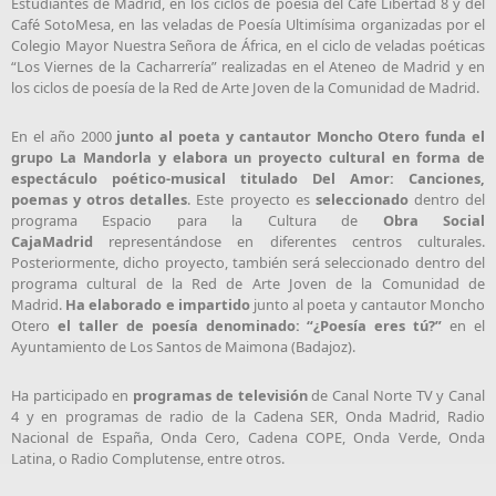
Estudiantes de Madrid, en los ciclos de poesía del Café Libertad 8 y del
Café SotoMesa, en las veladas de Poesía Ultimísima organizadas por el
Colegio Mayor Nuestra Señora de África, en el ciclo de veladas poéticas
“Los Viernes de la Cacharrería” realizadas en el Ateneo de Madrid y en
los ciclos de poesía de la Red de Arte Joven de la Comunidad de Madrid.
En el año 2000
junto al poeta y cantautor Moncho Otero funda el
grupo La Mandorla y elabora un proyecto cultural en forma de
espectáculo poético-musical titulado Del Amor: Canciones,
poemas y otros detalles
. Este proyecto es
seleccionado
dentro del
programa Espacio para la Cultura de
Obra Social
CajaMadrid
representándose en diferentes centros culturales.
Posteriormente, dicho proyecto, también será seleccionado dentro del
programa cultural de la Red de Arte Joven de la Comunidad de
Madrid.
Ha elaborado e impartido
junto al poeta y cantautor Moncho
Otero
el taller de poesía denominado: “¿Poesía eres tú?”
en el
Ayuntamiento de Los Santos de Maimona (Badajoz).
Ha participado en
programas de televisión
de Canal Norte TV y Canal
4 y en programas de radio de la Cadena SER, Onda Madrid, Radio
Nacional de España, Onda Cero, Cadena COPE, Onda Verde, Onda
Latina, o Radio Complutense, entre otros.