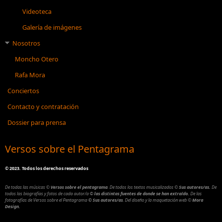
Videoteca
Galería de imágenes
Nosotros
Moncho Otero
Rafa Mora
Conciertos
Contacto y contratación
Dossier para prensa
Versos sobre el Pentagrama
©
2023. Todos los derechos reservados
De todas las músicas
©
Versos sobre el pentagrama
.
De todos los textos musicalizados
©
Sus autores/as.
De
todos las biografías y fotos de cada autor/a
© las distintas fuentes de donde se han extraído.
De las
fotografías de Versos sobre el Pentagrama
© Sus autores/as
.
Del diseño y la maquetación web
©
Mora
Design.