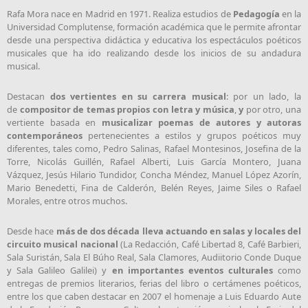
Rafa Mora nace en Madrid en 1971. Realiza estudios de
Pedagogía
en la
Universidad Complutense, formación académica que le permite afrontar
desde una perspectiva didáctica y educativa los espectáculos poéticos
musicales que ha ido realizando desde los inicios de su andadura
musical.
Destacan
dos vertientes en su carrera musical
: por un lado, la
de
compositor de temas propios con letra y música
,
y
por otro, una
vertiente basada en
musicalizar poemas de autores y autoras
contemporáneos
pertenecientes a estilos y grupos poéticos muy
diferentes, tales como, Pedro Salinas, Rafael Montesinos, Josefina de la
Torre, Nicolás Guillén, Rafael Alberti, Luis García Montero, Juana
Vázquez, Jesús Hilario Tundidor, Concha Méndez, Manuel López Azorín,
Mario Benedetti, Fina de Calderón, Belén Reyes, Jaime Siles o Rafael
Morales, entre otros muchos.
Desde hace
más de dos década lleva actuando en salas y locales del
circuito musical nacional
(La Redacción, Café Libertad 8, Café Barbieri,
Sala Suristán, Sala El Búho Real, Sala Clamores, Audiitorio Conde Duque
y Sala Galileo Galilei) y
en importantes eventos culturales
como
entregas de premios literarios, ferias del libro o certámenes poéticos,
entre los que caben destacar en 2007 el homenaje a Luis Eduardo Aute