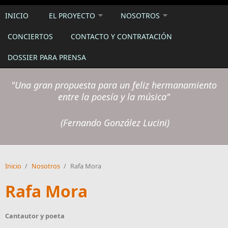
INICIO
EL PROYECTO
NOSOTROS
CONCIERTOS
CONTACTO Y CONTRATACIÓN
DOSSIER PARA PRENSA
"
Una gran propuesta para un feliz hermanamiento
entre la poesía y la música"
(Fernando González Lucini)
Inicio
/
Nosotros
/
Rafa Mora
Rafa Mora
Cantautor y poeta