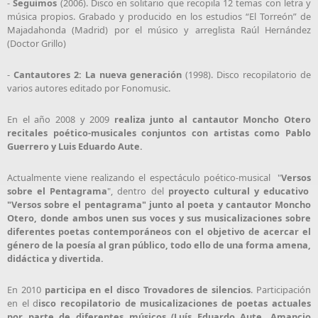
-
Seguimos
(2006). Disco en solitario que recopila 12 temas con letra y
música propios. Grabado y producido en los estudios “El Torreón” de
Majadahonda (Madrid) por el músico y arreglista Raúl Hernández
(Doctor Grillo)
-
Cantautores 2: La nueva generación
(1998). Disco recopilatorio de
varios autores editado por Fonomusic.
En el año 2008 y 2009
realiza junto al cantautor Moncho Otero
recitales poético-musicales conjuntos con artistas como Pablo
Guerrero y Luis Eduardo Aute.
Actualmente viene realizando el espectáculo poético-musical "
Versos
sobre el Pentagrama
", dentro del
proyecto cultural y educativo
"Versos sobre el pentagrama" junto al poeta y cantautor Moncho
Otero, donde ambos unen sus voces y sus musicalizaciones sobre
diferentes poetas contemporáneos con el objetivo de acercar el
género de la poesía al gran público, todo ello de una forma amena,
didáctica y divertida.
En 2010
participa en el disco Trovadores de silencios
. Participación
en el d
isco recopilatorio de musicalizaciones de poetas actuales
por parte de diferentes músicos (Luís Eduardo Aute, Amancio