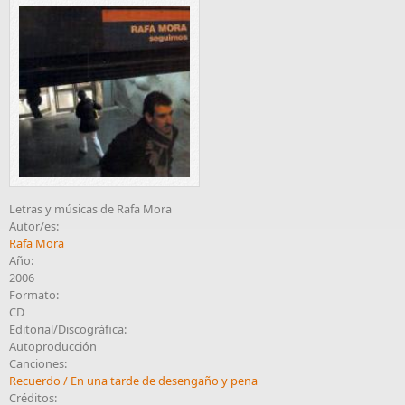
Letras y músicas de Rafa Mora
Autor/es:
Rafa Mora
Año:
2006
Formato:
CD
Editorial/Discográfica:
Autoproducción
Canciones:
Recuerdo / En una tarde de desengaño y pena
Créditos: