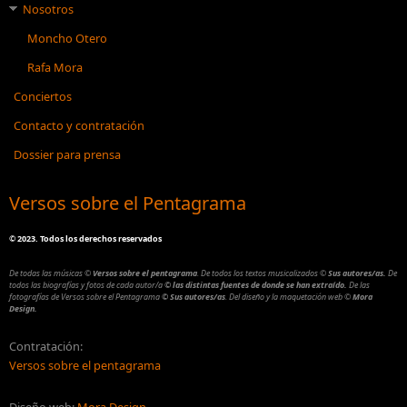
Nosotros
Moncho Otero
Rafa Mora
Conciertos
Contacto y contratación
Dossier para prensa
Versos sobre el Pentagrama
©
2023. Todos los derechos reservados
De todas las músicas
©
Versos sobre el pentagrama
.
De todos los textos musicalizados
©
Sus autores/as.
De
todos las biografías y fotos de cada autor/a
© las distintas fuentes de donde se han extraído.
De las
fotografías de Versos sobre el Pentagrama
© Sus autores/as
.
Del diseño y la maquetación web
©
Mora
Design.
Contratación:
Versos sobre el pentagrama