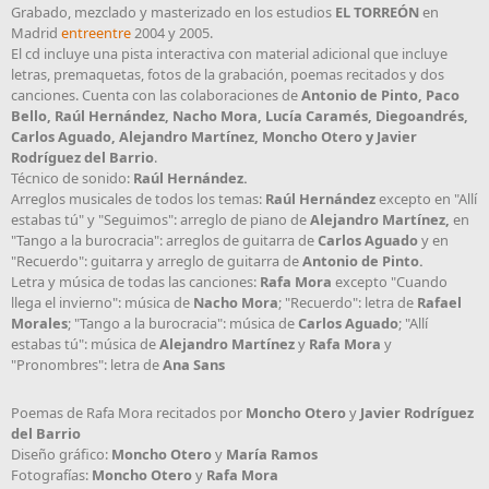
Grabado, mezclado y masterizado en los estudios
EL TORREÓN
en
Madrid
entreentre
2004 y 2005.
El cd incluye una pista interactiva con material adicional que incluye
letras, premaquetas, fotos de la grabación, poemas recitados y dos
canciones. Cuenta con las colaboraciones de
Antonio de Pinto, Paco
Bello, Raúl Hernández, Nacho Mora, Lucía Caramés, Diegoandrés,
Carlos Aguado, Alejandro Martínez, Moncho Otero y Javier
Rodríguez del Barrio
.
Técnico de sonido:
Raúl Hernández.
Arreglos musicales de todos los temas:
Raúl Hernández
excepto en "Allí
estabas tú" y "Seguimos": arreglo de piano de
Alejandro Martínez,
en
"Tango a la burocracia": arreglos de guitarra de
Carlos Aguado
y en
"Recuerdo": guitarra y arreglo de guitarra de
Antonio de Pinto.
Letra y música de todas las canciones:
Rafa Mora
excepto "Cuando
llega el invierno": música de
Nacho Mora
; "Recuerdo": letra de
Rafael
Morales
; "Tango a la burocracia": música de
Carlos Aguado
; "Allí
estabas tú": música de
Alejandro Martínez
y
Rafa Mora
y
"Pronombres": letra de
Ana Sans
Poemas de Rafa Mora recitados por
Moncho Otero
y
Javier Rodríguez
del Barrio
Diseño gráfico:
Moncho Otero
y
María Ramos
Fotografías:
Moncho Otero
y
Rafa Mora