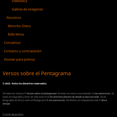
Videoteca
Galería de imágenes
Nosotros
Moncho Otero
Rafa Mora
Conciertos
Contacto y contratación
Dossier para prensa
Versos sobre el Pentagrama
©
2023. Todos los derechos reservados
De todas las músicas
©
Versos sobre el pentagrama
.
De todos los textos musicalizados
©
Sus autores/as.
De
todos las biografías y fotos de cada autor/a
© las distintas fuentes de donde se han extraído.
De las
fotografías de Versos sobre el Pentagrama
© Sus autores/as
.
Del diseño y la maquetación web
©
Mora
Design.
Contratación: