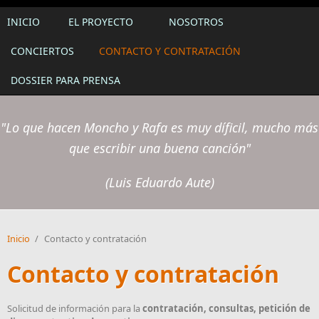
INICIO
EL PROYECTO
NOSOTROS
CONCIERTOS
CONTACTO Y CONTRATACIÓN
DOSSIER PARA PRENSA
"Lo que hacen Moncho y Rafa es muy díficil, mucho más
que escribir una buena canción"
(Luis Eduardo Aute)
Inicio
/
Contacto y contratación
Contacto y contratación
Solicitud de información para la
contratación, consultas, petición de