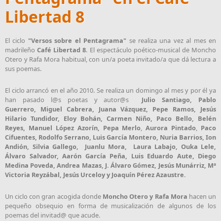
Libertad 8
El ciclo
"Versos sobre el Pentagrama"
se realiza una vez al mes en
madrileño
Café Libertad 8
. El espectáculo poético-musical de Moncho
Otero y Rafa Mora habitual, con un/a poeta invitado/a que dá lectura a
sus poemas.
El ciclo arrancó en el año 2010. Se realiza un domingo al mes y por él ya
han pasado l@s poetas y autor@s
Julio Santiago, Pablo
Guerrero, Miguel Cabrera, Juana Vázquez, Pepe Ramos, Jesús
Hilario Tundidor, Eloy Bohán, Carmen Niño, Paco Bello, Belén
Reyes,
Manuel López Azorín,
Pepa Merlo
,
Aurora Pintado
,
Paco
Cifuentes, Rodolfo Serrano, Luis García Montero, Nuria Barrios, Ion
Andión,
Silvia Gallego,
Juanlu Mora, Laura Labajo, Ouka Lele,
Álvaro Salvador, Aarón García Peña, Luis Eduardo Aute, Diego
Medina Poveda, Andrea Mazas, J.
Álvaro Gómez,
Jesús Munárriz, Mª
Victoria Reyzábal, Jesús Urceloy y Joaquín Pérez Azaustre.
Un ciclo con gran acogida donde
Moncho Otero y Rafa Mora
hacen un
pequeño obsequio en forma de musicalización de algunos de los
poemas del invitad@ que acude.