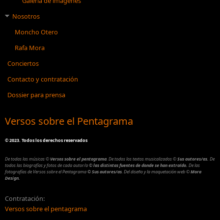
Galería de imágenes
Nosotros
Moncho Otero
Rafa Mora
Conciertos
Contacto y contratación
Dossier para prensa
Versos sobre el Pentagrama
©
2023. Todos los derechos reservados
De todas las músicas
©
Versos sobre el pentagrama
.
De todos los textos musicalizados
©
Sus autores/as.
De
todos las biografías y fotos de cada autor/a
© las distintas fuentes de donde se han extraído.
De las
fotografías de Versos sobre el Pentagrama
© Sus autores/as
.
Del diseño y la maquetación web
©
Mora
Design.
Contratación:
Versos sobre el pentagrama