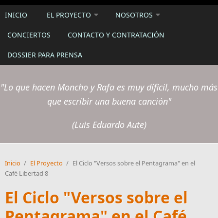
INICIO
EL PROYECTO
NOSOTROS
CONCIERTOS
CONTACTO Y CONTRATACIÓN
DOSSIER PARA PRENSA
"Lo que hacen Moncho y Rafa es muy díficil, mucho más
que escribir una buena canción"
(Luis Eduardo Aute)
Inicio
/
El Proyecto
/
El Ciclo "Versos sobre el Pentagrama" en el
Café Libertad 8
El Ciclo "Versos sobre el
Pentagrama" en el Café