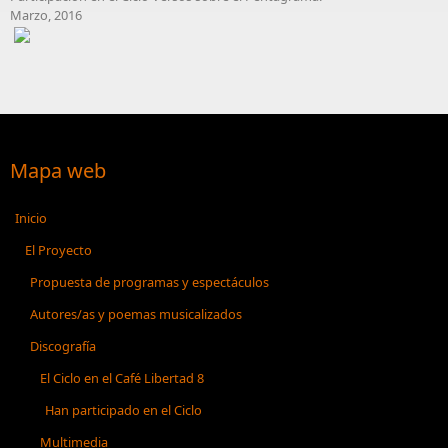
Marzo, 2016
Mapa web
Inicio
El Proyecto
Propuesta de programas y espectáculos
Autores/as y poemas musicalizados
Discografía
El Ciclo en el Café Libertad 8
Han participado en el Ciclo
Multimedia