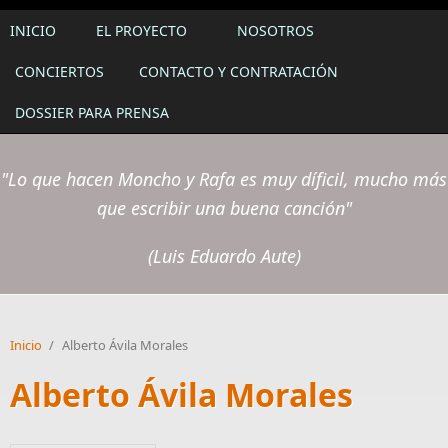
INICIO
EL PROYECTO
NOSOTROS
CONCIERTOS
CONTACTO Y CONTRATACIÓN
DOSSIER PARA PRENSA
"Lo que hacen Moncho y Rafa es muy díficil, mucho más
que escribir una buena canción"
(Luis Eduardo Aute)
Inicio
/
Alberto Ávila Morales
Alberto Ávila Morales