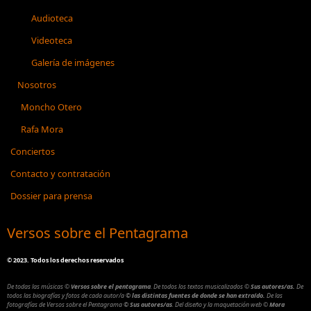
Audioteca
Videoteca
Galería de imágenes
Nosotros
Moncho Otero
Rafa Mora
Conciertos
Contacto y contratación
Dossier para prensa
Versos sobre el Pentagrama
©
2023. Todos los derechos reservados
De todas las músicas
©
Versos sobre el pentagrama
.
De todos los textos musicalizados
©
Sus autores/as.
De
todos las biografías y fotos de cada autor/a
© las distintas fuentes de donde se han extraído.
De las
fotografías de Versos sobre el Pentagrama
© Sus autores/as
.
Del diseño y la maquetación web
©
Mora