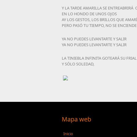
Y LA TARDE AMARILLA SE ENTREABRIRÁ 
EN LO HONDO DE UNOS OJOS
AY LOS GESTOS, LOS BRILLOS QUE AMARÍ
PERO PASÓ TU TIEMPO, NO SE ENCIENDE
YA NO PUEDES LEVANTARTE Y SALIR
YA NO PUEDES LEVANTARTE Y SALIR
LA TINIEBLA INFINITA GOTEARÁ SU FRIA
Y SÓLO SOLEDAD,
Mapa web
Inicio