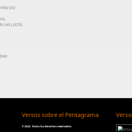
OTRA VEZ
AS,
N LAS LUCES,
LDAD
Versos sobre el Pentagrama
Verso
©
2023. Todos los derechos reservados