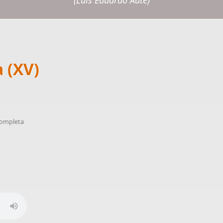
(Luis Eduardo Aute)
a (XV)
completa