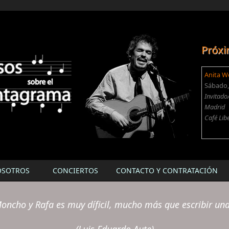
Próxi
Anita W
Sábado, 
Invitado
Madrid
Café Lib
OSOTROS
CONCIERTOS
CONTACTO Y CONTRATACIÓN
oncho y Rafa es muy díficil, mucho más que escribir un