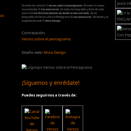
De todas las músicas
©
Versos sobre el pentagrama
.
De todos los textos
musicalizados
©
Sus autores/as.
De todos las biografías y fotos de cada
autor/a
© las distintas fuentes de donde se han extraído.
De las
los
fotografías de Versos sobre el Pentagrama
© Sus autores/as
.
Del diseño y la
maquetación web
©
Mora Design.
Contratación:
Versos sobre el pentagrama
Diseño web:
Mora Design
¡Síguenos y enrédate!
Puedes seguirnos a través de: