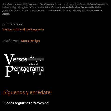
De todas las músicas
©
Versos sobre el pentagrama
.
De todos los textos musicalizados
©
Sus autores/as.
De
todos las biografías y fotos de cada autor/a
© las distintas fuentes de donde se han extraído.
De las
fotografías de Versos sobre el Pentagrama
© Sus autores/as
.
Del diseño y la maquetación web
©
Mora
Design.
Contratación:
Versos sobre el pentagrama
Diseño web:
Mora Design
¡Síguenos y enrédate!
Puedes seguirnos a través de: