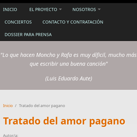
INICIO
EL PROYECTO
NOSOTROS
CONCIERTOS
CONTACTO Y CONTRATACIÓN
DOSSIER PARA PRENSA
"Lo que hacen Moncho y Rafa es muy díficil, mucho más
que escribir una buena canción"
(Luis Eduardo Aute)
Inicio
/
Tratado del amor pagano
Tratado del amor pagano
Autor/a: