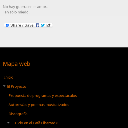
No hay guerra en el amor...
Tan sólo miedo.
Mapa web
Inicio
El Proyecto
Propuesta de programas y espectáculos
Autores/as y poemas musicalizados
Discografía
El Ciclo en el Café Libertad 8