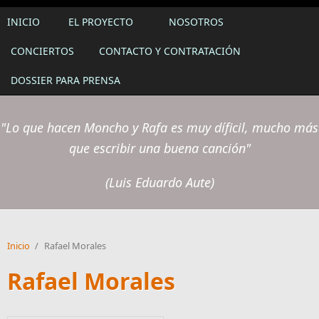
INICIO
EL PROYECTO
NOSOTROS
CONCIERTOS
CONTACTO Y CONTRATACIÓN
DOSSIER PARA PRENSA
"Lo que hacen Moncho y Rafa es muy díficil, mucho más
que escribir una buena canción"
(Luis Eduardo Aute)
Inicio
/
Rafael Morales
Rafael Morales