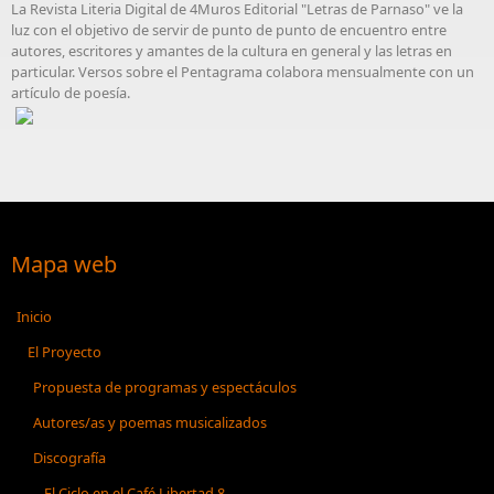
La Revista Literia Digital de 4Muros Editorial "Letras de Parnaso" ve la
luz con el objetivo de servir de punto de punto de encuentro entre
autores, escritores y amantes de la cultura en general y las letras en
particular. Versos sobre el Pentagrama colabora mensualmente con un
artículo de poesía.
Mapa web
Inicio
El Proyecto
Propuesta de programas y espectáculos
Autores/as y poemas musicalizados
Discografía
El Ciclo en el Café Libertad 8