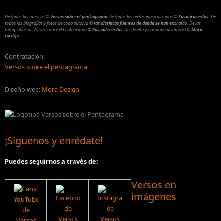
De todas las músicas
©
Versos sobre el pentagrama
.
De todos los textos musicalizados
©
Sus autores/as.
De
todos las biografías y fotos de cada autor/a
© las distintas fuentes de donde se han extraído.
De las
fotografías de Versos sobre el Pentagrama
© Sus autores/as
.
Del diseño y la maquetación web
©
Mora
Design.
Contratación:
Versos sobre el pentagrama
Diseño web:
Mora Design
¡Síguenos y enrédate!
Puedes seguirnos a través de:
Versos en
imágenes