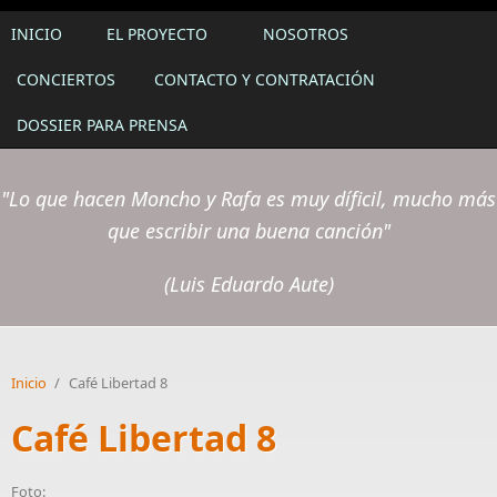
INICIO
EL PROYECTO
NOSOTROS
CONCIERTOS
CONTACTO Y CONTRATACIÓN
DOSSIER PARA PRENSA
"Lo que hacen Moncho y Rafa es muy díficil, mucho más
que escribir una buena canción"
(Luis Eduardo Aute)
Inicio
/
Café Libertad 8
Café Libertad 8
Foto: