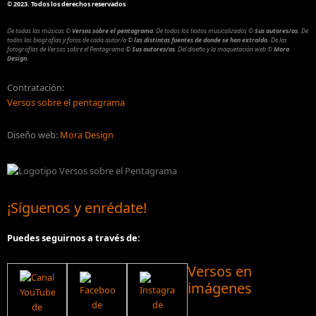
©
2023. Todos los derechos reservados
De todas las músicas
©
Versos sobre el pentagrama
.
De todos los textos musicalizados
©
Sus autores/as.
De
todos las biografías y fotos de cada autor/a
© las distintas fuentes de donde se han extraído.
De las
fotografías de Versos sobre el Pentagrama
© Sus autores/as
.
Del diseño y la maquetación web
©
Mora
Design.
Contratación:
Versos sobre el pentagrama
Diseño web:
Mora Design
¡Síguenos y enrédate!
Puedes seguirnos a través de:
Versos en
imágenes