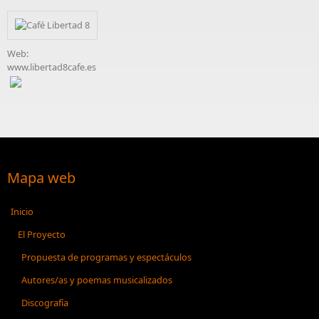
Web:
www.libertad8cafe.es
Mapa web
Inicio
El Proyecto
Propuesta de programas y espectáculos
Autores/as y poemas musicalizados
Discografía