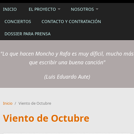
INICIO
EL PROYECTO
NOSOTROS
CONCIERTOS
CONTACTO Y CONTRATACIÓN
DOSSIER PARA PRENSA
"Lo que hacen Moncho y Rafa es muy díficil, mucho más
que escribir una buena canción"
(Luis Eduardo Aute)
Inicio
/
Viento de Octubre
Viento de Octubre