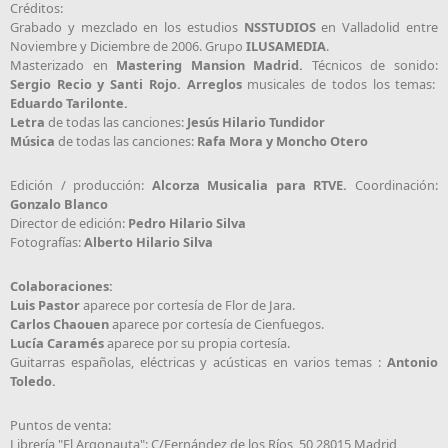
Créditos:
Grabado y mezclado en los estudios
NSSTUDIOS
en Valladolid entre
Noviembre y Diciembre de 2006. Grupo
ILUSAMEDIA
.
Masterizado en
Mastering Mansion Madrid.
Técnicos de sonido:
Sergio Recio y Santi Rojo.
Arreglos
musicales de todos los temas:
Eduardo Tarilonte.
Letra
de todas las canciones:
Jesús Hilario Tundidor
Música
de todas las canciones:
Rafa Mora y Moncho Otero
Edición / producción:
Alcorza Musicalia para RTVE.
Coordinación:
Gonzalo Blanco
Director de edición:
Pedro Hilario Silva
Fotografías:
Alberto Hilario Silva
Colaboraciones:
Luis Pastor
aparece por cortesía de Flor de Jara.
Carlos Chaouen
aparece por cortesía de Cienfuegos.
Lucía Caramés
aparece por su propia cortesía.
Guitarras españolas, eléctricas y acústicas en varios temas :
Antonio
Toledo.
Puntos de venta:
Librería "El Argonauta": C/Fernández de los Ríos, 50 28015 Madrid