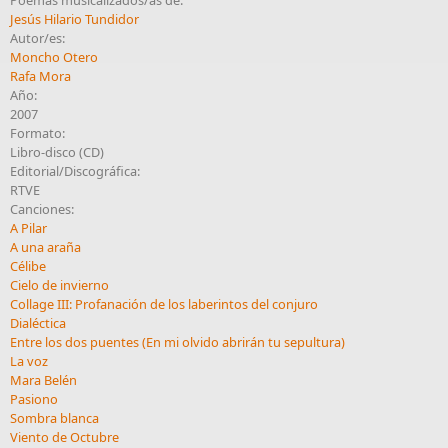
Jesús Hilario Tundidor
Autor/es:
Moncho Otero
Rafa Mora
Año:
2007
Formato:
Libro-disco (CD)
Editorial/Discográfica:
RTVE
Canciones:
A Pilar
A una araña
Célibe
Cielo de invierno
Collage III: Profanación de los laberintos del conjuro
Dialéctica
Entre los dos puentes (En mi olvido abrirán tu sepultura)
La voz
Mara Belén
Pasiono
Sombra blanca
Viento de Octubre