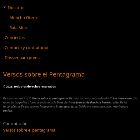
Nosotros
Moncho Otero
Rafa Mora
Conciertos
Contacto y contratación
Dossier para prensa
Versos sobre el Pentagrama
©
2023. Todos los derechos reservados
De todas las músicas
©
Versos sobre el pentagrama
.
De todos los textos musicalizados
©
Sus autores/as.
De
todos las biografías y fotos de cada autor/a
© las distintas fuentes de donde se han extraído.
De las
fotografías de Versos sobre el Pentagrama
© Sus autores/as
.
Del diseño y la maquetación web
©
Mora
Design.
Contratación:
Versos sobre el pentagrama