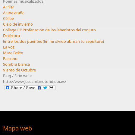
Poemas musicalizados:
A Pilar
A una araña
Célibe
Cielo de invierno
Collage III: Profanación de los laberintos del conjuro
Dialéctica
Entre los dos puentes (En mi olvido abrirán tu sepultura)
La voz
Mara Belén
Pasiono
Sombra blanca
Viento de Octubre
Blog / Sitio web:
http://www.jesushilariotundidor.es/
Mapa web