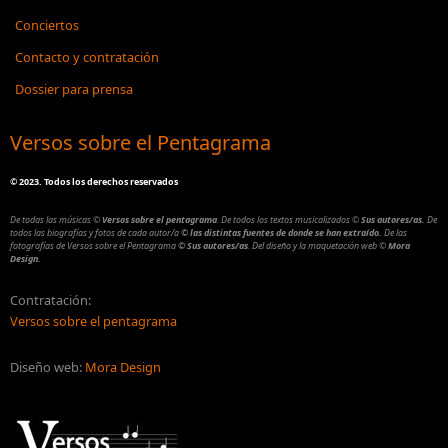
Conciertos
Contacto y contratación
Dossier para prensa
Versos sobre el Pentagrama
©
2023. Todos los derechos reservados
De todas las músicas
©
Versos sobre el pentagrama
.
De todos los textos musicalizados
©
Sus autores/as.
De
todos las biografías y fotos de cada autor/a
© las distintas fuentes de donde se han extraído.
De las
fotografías de Versos sobre el Pentagrama
© Sus autores/as
.
Del diseño y la maquetación web
©
Mora
Design.
Contratación:
Versos sobre el pentagrama
Diseño web:
Mora Design