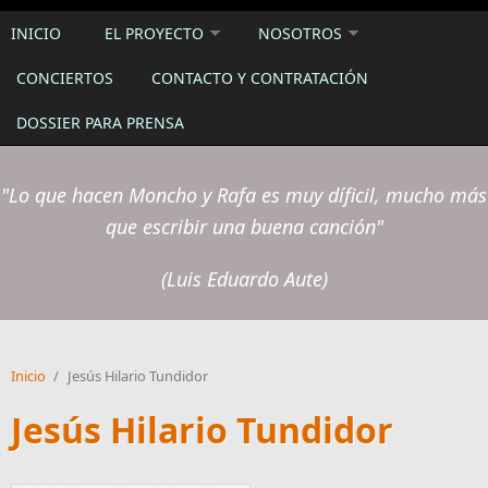
INICIO
EL PROYECTO
NOSOTROS
CONCIERTOS
CONTACTO Y CONTRATACIÓN
DOSSIER PARA PRENSA
"Lo que hacen Moncho y Rafa es muy díficil, mucho más
que escribir una buena canción"
(Luis Eduardo Aute)
Inicio
/
Jesús Hilario Tundidor
Jesús Hilario Tundidor