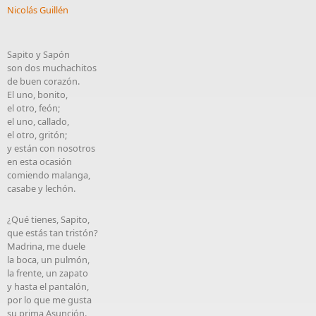
Nicolás Guillén
Sapito y Sapón
son dos muchachitos
de buen corazón.
El uno, bonito,
el otro, feón;
el uno, callado,
el otro, gritón;
y están con nosotros
en esta ocasión
comiendo malanga,
casabe y lechón.
¿Qué tienes, Sapito,
que estás tan tristón?
Madrina, me duele
la boca, un pulmón,
la frente, un zapato
y hasta el pantalón,
por lo que me gusta
su prima Asunción.