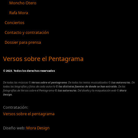
Moncho Otero
Rafa Mora
Conciertos
Contacto y contratación
Dossier para prensa
Versos sobre el Pentagrama
©
2023. Todos los derechos reservados
De todas las músicas
©
Versos sobre el pentagrama
.
De todos los textos musicalizados
©
Sus autores/as.
De
todos las biografías y fotos de cada autor/a
© las distintas fuentes de donde se han extraído.
De las
fotografías de Versos sobre el Pentagrama
© Sus autores/as
.
Del diseño y la maquetación web
©
Mora
Design.
Contratación:
Versos sobre el pentagrama
Diseño web:
Mora Design