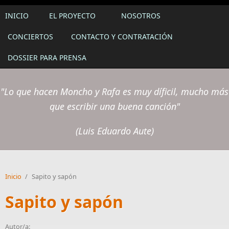
INICIO
EL PROYECTO
NOSOTROS
CONCIERTOS
CONTACTO Y CONTRATACIÓN
DOSSIER PARA PRENSA
"Lo que hacen Moncho y Rafa es muy díficil, mucho más
que escribir una buena canción"
(Luis Eduardo Aute)
Inicio
/
Sapito y sapón
Sapito y sapón
Autor/a: