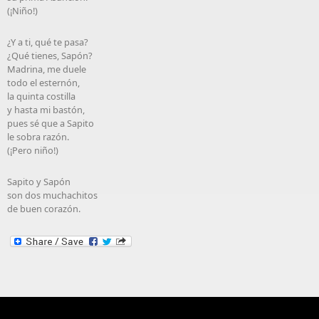
(¡Niño!)
¿Y a ti, qué te pasa?
¿Qué tienes, Sapón?
Madrina, me duele
todo el esternón,
la quinta costilla
y hasta mi bastón,
pues sé que a Sapito
le sobra razón.
(¡Pero niño!)
Sapito y Sapón
son dos muchachitos
de buen corazón.