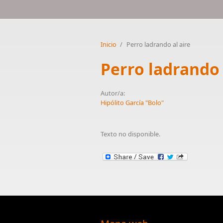
Inicio
/
Perro ladrando al aire
Perro ladrando 
Autor/a:
Hipólito García "Bolo"
Texto no disponible.