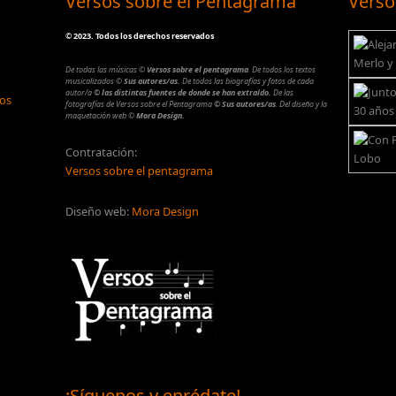
Versos sobre el Pentagrama
Verso
©
2023. Todos los derechos reservados
De todas las músicas
©
Versos sobre el pentagrama
.
De todos los textos
musicalizados
©
Sus autores/as.
De todos las biografías y fotos de cada
autor/a
© las distintas fuentes de donde se han extraído.
De las
los
fotografías de Versos sobre el Pentagrama
© Sus autores/as
.
Del diseño y la
maquetación web
©
Mora Design.
Contratación:
Versos sobre el pentagrama
Diseño web:
Mora Design
¡Síguenos y enrédate!