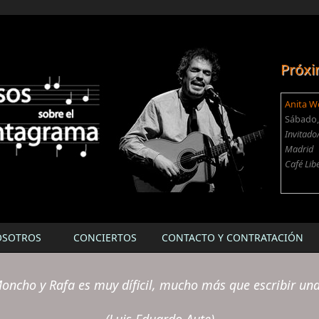
Próxi
Anita W
Sábado, 
Invitado
Madrid
Café Lib
OSOTROS
CONCIERTOS
CONTACTO Y CONTRATACIÓN
oncho y Rafa es muy díficil, mucho más que escribir un