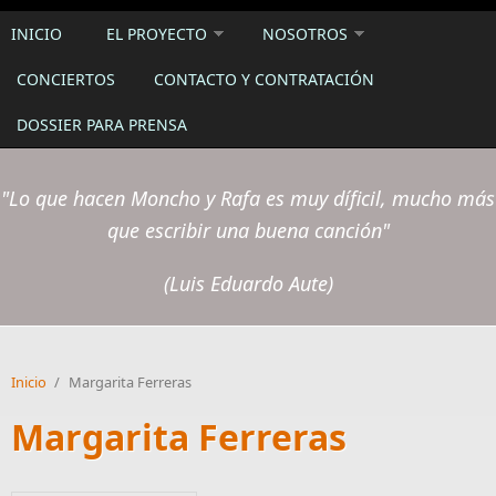
INICIO
EL PROYECTO
NOSOTROS
CONCIERTOS
CONTACTO Y CONTRATACIÓN
DOSSIER PARA PRENSA
"Lo que hacen Moncho y Rafa es muy díficil, mucho más
que escribir una buena canción"
(Luis Eduardo Aute)
Inicio
/
Margarita Ferreras
Margarita Ferreras