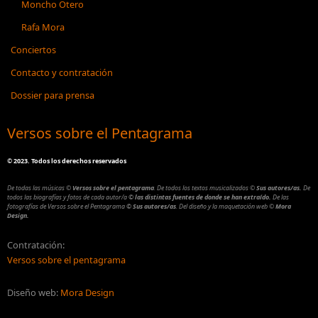
Moncho Otero
Rafa Mora
Conciertos
Contacto y contratación
Dossier para prensa
Versos sobre el Pentagrama
©
2023. Todos los derechos reservados
De todas las músicas
©
Versos sobre el pentagrama
.
De todos los textos musicalizados
©
Sus autores/as.
De
todos las biografías y fotos de cada autor/a
© las distintas fuentes de donde se han extraído.
De las
fotografías de Versos sobre el Pentagrama
© Sus autores/as
.
Del diseño y la maquetación web
©
Mora
Design.
Contratación:
Versos sobre el pentagrama
Diseño web:
Mora Design