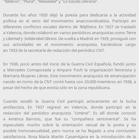
"
Tableros
", "
Plural
", "
Manantial
" y "
La Gaceta Literaria
".
Durante los años 1920 dejó la poesía para dedicarse a la actividad
política en el seno del movimiento anarcosindicalista. Participó en
diferentes conflictos sociales dentro de
Telefónica
. En 1927 se trasladó
a Valencia, donde colaboró en varios periódicos anarquistas como
Tierra
y Libertad
y
Solidaridad Obrera
. De vuelta a Madrid en 1929, prosiguió con
sus actividades en el movimiento anarquista, haciéndose cargo
en 1933 de la secretaría de redacción del
periódico CNT
.
En 1936, poco antes del inicio de la Guerra Civil Española, fundó junto
a
Mercedes Comaposada
y
Amparo Poch
la organización feminista y
libertaria Mujeres Libres. Este movimiento anarquista de emancipación
nacido en torno de la CNT contó hasta con 20.000 miembros en 1938, a
pesar del hecho de que existía sólo en la zona republicana.
Cuando estalló la Guerra Civil participó activamente en la lucha
antifascista. En 1937 regresó en Valencia, donde participó en la
redacción del periódico anarquista "
Umbral
". Es allí donde conoció
a
América Barroso
, que fue su "compañera sentimental". Se ha
especulado mucho sobre la orientación sexual de la poeta y su
posible homosexualidad, pero nunca se ha llegado a una conclusión
satisfactoria. Rosa María Martín Casamitjana en la introducción de la