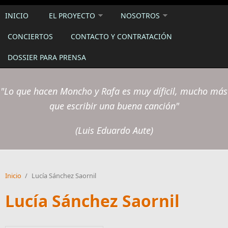
INICIO
EL PROYECTO
NOSOTROS
CONCIERTOS
CONTACTO Y CONTRATACIÓN
DOSSIER PARA PRENSA
"Lo que hacen Moncho y Rafa es muy díficil, mucho más
que escribir una buena canción"
(Luis Eduardo Aute)
Inicio
/
Lucía Sánchez Saornil
Lucía Sánchez Saornil