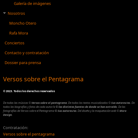
Galería de imágenes
Nosotros
Moncho Otero
Rafa Mora
Conciertos
Contacto y contratación
Dossier para prensa
Versos sobre el Pentagrama
©
2023. Todos los derechos reservados
De todas las músicas
©
Versos sobre el pentagrama
.
De todos los textos musicalizados
©
Sus autores/as.
De
todos las biografías y fotos de cada autor/a
© las distintas fuentes de donde se han extraído.
De las
fotografías de Versos sobre el Pentagrama
© Sus autores/as
.
Del diseño y la maquetación web
©
Mora
Design.
Contratación:
Versos sobre el pentagrama