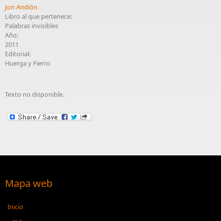
Jon Andión
Libro al que pertenece:
Palabras invisibles
Año:
2011
Editorial:
Huerga y Fierro
Texto no disponible.
Mapa web
Inicio