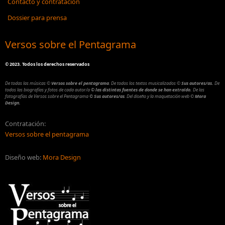
Contacto y contratación
Dossier para prensa
Versos sobre el Pentagrama
©
2023. Todos los derechos reservados
De todas las músicas
©
Versos sobre el pentagrama
.
De todos los textos musicalizados
©
Sus autores/as.
De
todos las biografías y fotos de cada autor/a
© las distintas fuentes de donde se han extraído.
De las
fotografías de Versos sobre el Pentagrama
© Sus autores/as
.
Del diseño y la maquetación web
©
Mora
Design.
Contratación:
Versos sobre el pentagrama
Diseño web:
Mora Design