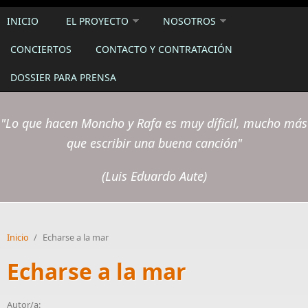
INICIO
EL PROYECTO
NOSOTROS
CONCIERTOS
CONTACTO Y CONTRATACIÓN
DOSSIER PARA PRENSA
"Lo que hacen Moncho y Rafa es muy díficil, mucho más
que escribir una buena canción"
(Luis Eduardo Aute)
Inicio
/
Echarse a la mar
Echarse a la mar
Autor/a: