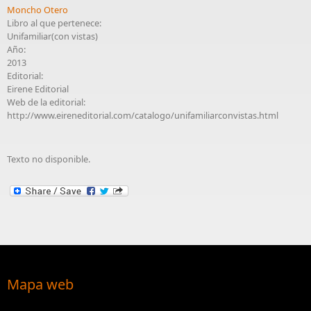
Moncho Otero
Libro al que pertenece:
Unifamiliar(con vistas)
Año:
2013
Editorial:
Eirene Editorial
Web de la editorial:
http://www.eireneditorial.com/catalogo/unifamiliarconvistas.html
Texto no disponible.
Mapa web