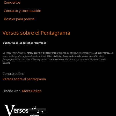
Conciertos
Contacto y contratación
Dossier para prensa
Versos sobre el Pentagrama
©
2023. Todos los derechos reservados
De todas las músicas
©
Versos sobre el pentagrama
.
De todos los textos musicalizados
©
Sus autores/as.
De
todos las biografías y fotos de cada autor/a
© las distintas fuentes de donde se han extraído.
De las
fotografías de Versos sobre el Pentagrama
© Sus autores/as
.
Del diseño y la maquetación web
©
Mora
Design.
Contratación:
Versos sobre el pentagrama
Diseño web:
Mora Design