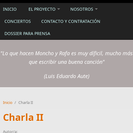
INICIO
EL PROYECTO
NOSOTROS
CONCIERTOS
CONTACTO Y CONTRATACIÓN
DOSSIER PARA PRENSA
"Lo que hacen Moncho y Rafa es muy díficil, mucho más
que escribir una buena canción"
(Luis Eduardo Aute)
Inicio
/
Charla II
Charla II
Autor/a: